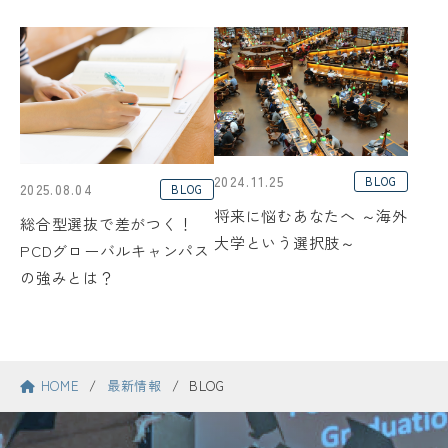
運営団体のご紹介
国内提携中学・高校のご紹介
2024.11.25
BLOG
2025.08.04
BLOG
将来に悩むあなたへ ～海外
総合型選抜で差がつく！
大学という選択肢～
説明会お申し込み
PCDグローバルキャンパス
の強みとは？
資料ダウンロード
お問い合わせ
HOME
最新情報
BLOG